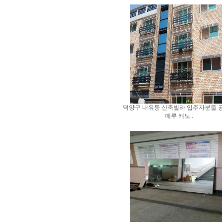
덕양구 내유동 신축빌라 입주자분들 
매루 캐노..