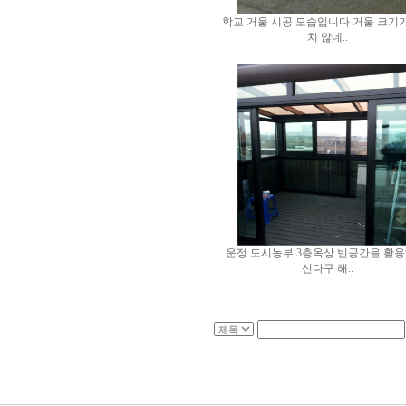
학교 거울 시공 모습입니다 거울 크기
치 않네..
운정 도시농부 3층옥상 빈공간을 활용
신다구 해..