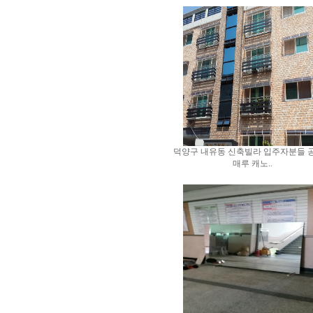
덕양구 내유동 신축빌라 입주자분들 
매루 캐노..