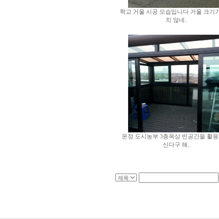
학교 거울 시공 모습입니다 거울 크기
치 않네..
운정 도시농부 3층옥상 빈공간을 활용
신다구 해..