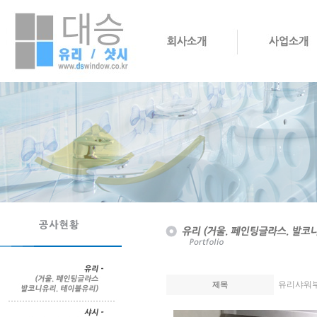
유리샤워
제목