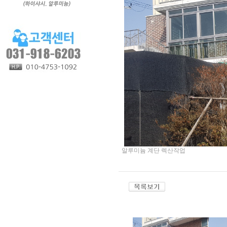
알루미늄 계단 렉산작업