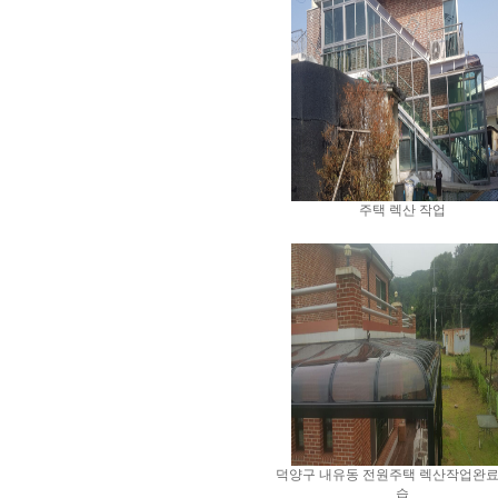
주택 렉산 작업
덕양구 내유동 전원주택 렉산작업완료
습