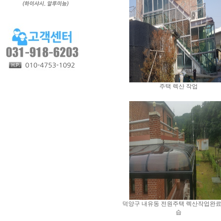
주택 렉산 작업
덕양구 내유동 전원주택 렉산작업완료
습